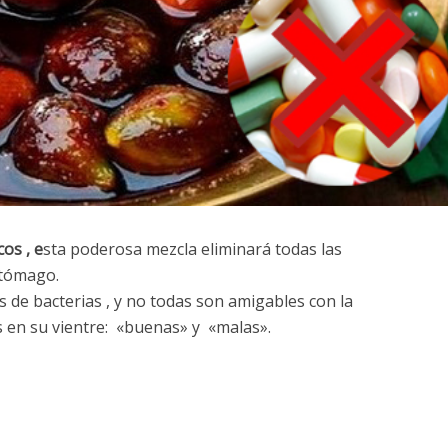
cos , e
sta poderosa mezcla eliminará todas las
stómago.
es de bacterias , y no todas son amigables con la
s en su vientre: «buenas» y «malas».